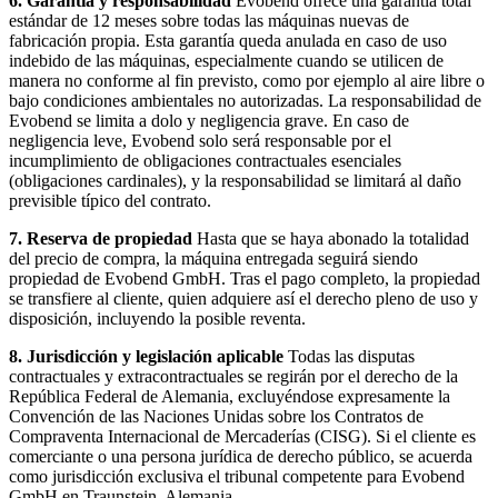
6. Garantía y responsabilidad
Evobend ofrece una garantía total
estándar de 12 meses sobre todas las máquinas nuevas de
fabricación propia. Esta garantía queda anulada en caso de uso
indebido de las máquinas, especialmente cuando se utilicen de
manera no conforme al fin previsto, como por ejemplo al aire libre o
bajo condiciones ambientales no autorizadas. La responsabilidad de
Evobend se limita a dolo y negligencia grave. En caso de
negligencia leve, Evobend solo será responsable por el
incumplimiento de obligaciones contractuales esenciales
(obligaciones cardinales), y la responsabilidad se limitará al daño
previsible típico del contrato.
7. Reserva de propiedad
Hasta que se haya abonado la totalidad
del precio de compra, la máquina entregada seguirá siendo
propiedad de Evobend GmbH. Tras el pago completo, la propiedad
se transfiere al cliente, quien adquiere así el derecho pleno de uso y
disposición, incluyendo la posible reventa.
8. Jurisdicción y legislación aplicable
Todas las disputas
contractuales y extracontractuales se regirán por el derecho de la
República Federal de Alemania, excluyéndose expresamente la
Convención de las Naciones Unidas sobre los Contratos de
Compraventa Internacional de Mercaderías (CISG). Si el cliente es
comerciante o una persona jurídica de derecho público, se acuerda
como jurisdicción exclusiva el tribunal competente para Evobend
GmbH en Traunstein, Alemania.