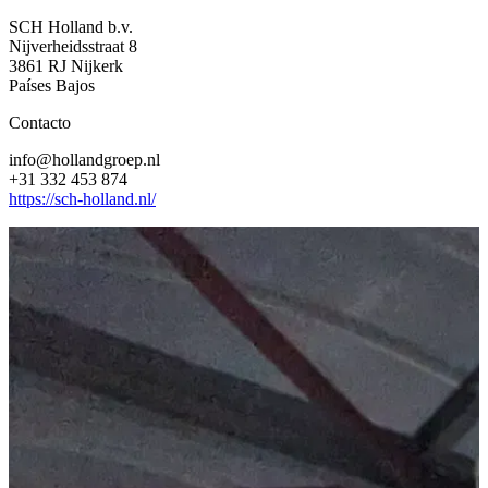
SCH Holland b.v.
Nijverheidsstraat 8
3861 RJ Nijkerk
Países Bajos
Contacto
info@hollandgroep.nl
+31 332 453 874
https://sch-holland.nl/