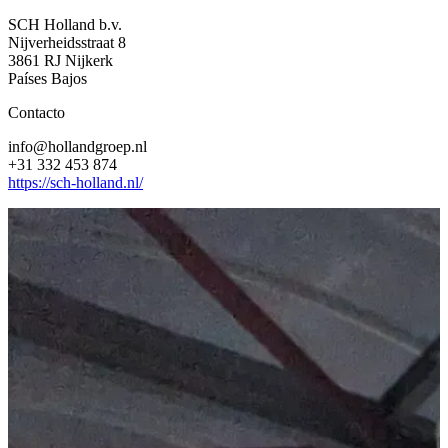
SCH Holland b.v.
Nijverheidsstraat 8
3861 RJ Nijkerk
Países Bajos
Contacto
info@hollandgroep.nl
+31 332 453 874
https://sch-holland.nl/