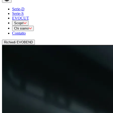
Serie-D
Serie-S
EVOCUT
Scopri
Chi siamo
Contatto
Richiedi EVOBEND