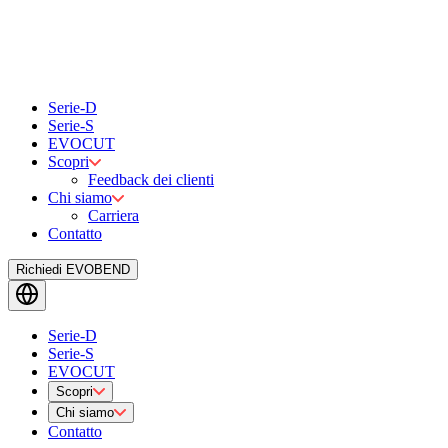
Serie-D
Serie-S
EVOCUT
Scopri
Feedback dei clienti
Chi siamo
Carriera
Contatto
Richiedi EVOBEND
Serie-D
Serie-S
EVOCUT
Scopri
Chi siamo
Contatto