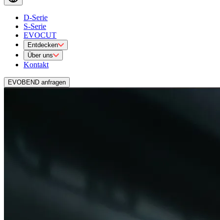
D-Serie
S-Serie
EVOCUT
Entdecken
Über uns
Kontakt
EVOBEND anfragen